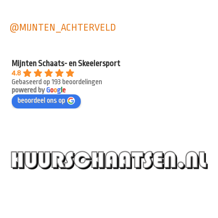
@MIJNTEN_ACHTERVELD
Mijnten Schaats- en Skeelersport
4.8
Gebaseerd op 193 beoordelingen
powered by
G
o
o
g
l
e
beoordeel ons op