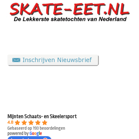
Mijnten Schaats- en Skeelersport
4.8
Gebaseerd op 193 beoordelingen
powered by
G
o
o
g
l
e