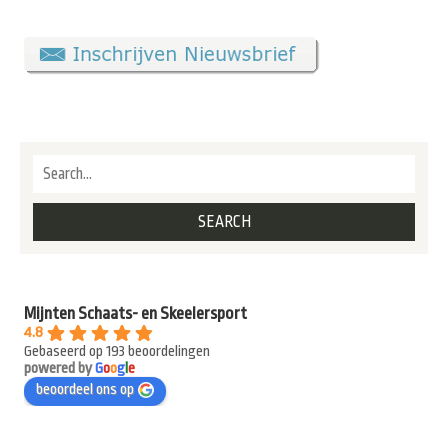
Mijnten Schaats- en Skeelersport
4.8
Gebaseerd op 193 beoordelingen
powered by
G
o
o
g
l
e
beoordeel ons op