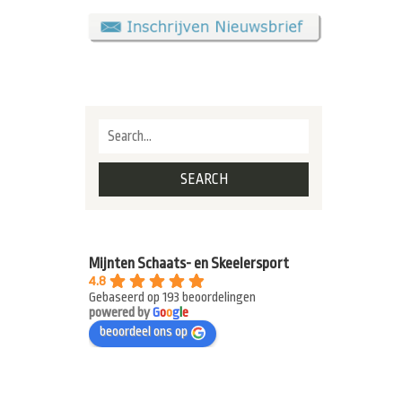
Mijnten Schaats- en Skeelersport
4.8
Gebaseerd op 193 beoordelingen
powered by
G
o
o
g
l
e
beoordeel ons op