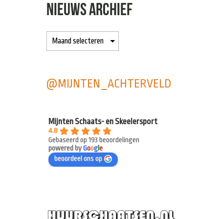
NIEUWS ARCHIEF
@MIJNTEN_ACHTERVELD
Mijnten Schaats- en Skeelersport
4.8
Gebaseerd op 193 beoordelingen
powered by
G
o
o
g
l
e
beoordeel ons op