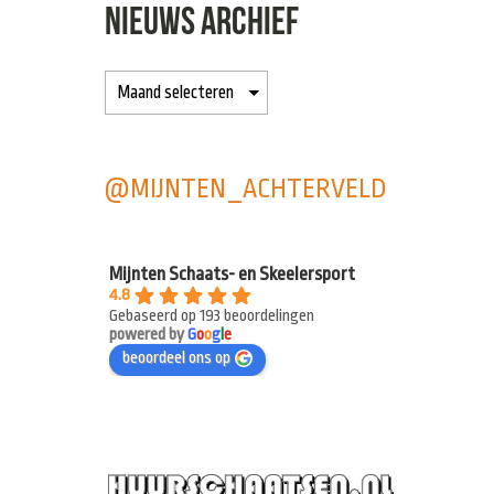
NIEUWS ARCHIEF
@MIJNTEN_ACHTERVELD
Mijnten Schaats- en Skeelersport
4.8
Gebaseerd op 193 beoordelingen
powered by
G
o
o
g
l
e
beoordeel ons op