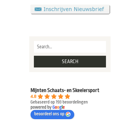
Mijnten Schaats- en Skeelersport
4.8
Gebaseerd op 193 beoordelingen
powered by
G
o
o
g
l
e
beoordeel ons op