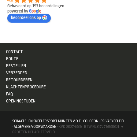
4.8
Gebaseerd op 193 beoordelingen
powered by
G
o
o
g
l
e
beoordeel ons op
CONTACT
ROUTE
BESTELLEN
VERZENDEN
RETOURNEREN
KLACHTENPROCEDURE
FAQ
OPENINGSTIJDEN
SCHAATS- EN SKEELERSPORT MIJNTEN V.O.F.
·
COLOFON
·
PRIVACYBELEID
·
ALGEMENE VOORWAARDEN
· KVK 08074336 · BTW NL817276038B01 · ♥
GROETEN UIT ACHTERVELD