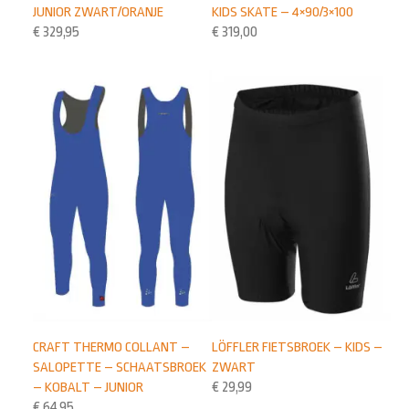
JUNIOR ZWART/ORANJE
KIDS SKATE – 4×90/3×100
€
329,95
€
319,00
CRAFT THERMO COLLANT –
LÖFFLER FIETSBROEK – KIDS –
SALOPETTE – SCHAATSBROEK
ZWART
– KOBALT – JUNIOR
€
29,99
€
64,95