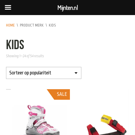
Mijnten.nl
HOME
\
PRODUCT MERK
\
KIDS
kids
Showing 1–24 of 54 results
SALE