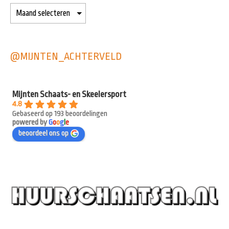
@MIJNTEN_ACHTERVELD
Mijnten Schaats- en Skeelersport
4.8
Gebaseerd op 193 beoordelingen
powered by
G
o
o
g
l
e
beoordeel ons op