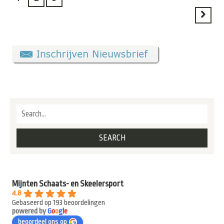
Mijnten Schaats- en Skeelersport
4.8
Gebaseerd op 193 beoordelingen
powered by
G
o
o
g
l
e
beoordeel ons op