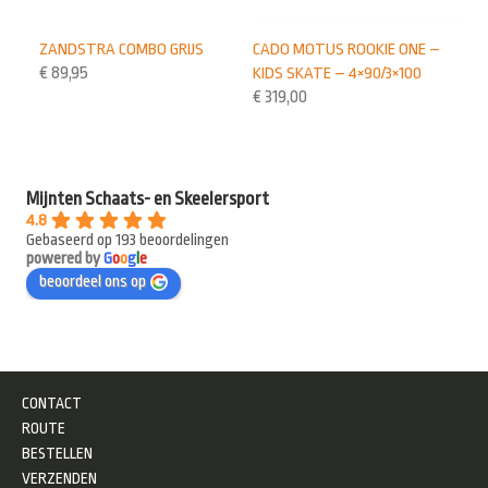
ZANDSTRA COMBO GRIJS
CADO MOTUS ROOKIE ONE –
€
89,95
KIDS SKATE – 4×90/3×100
€
319,00
Mijnten Schaats- en Skeelersport
4.8
Gebaseerd op 193 beoordelingen
powered by
G
o
o
g
l
e
beoordeel ons op
CONTACT
ROUTE
BESTELLEN
VERZENDEN