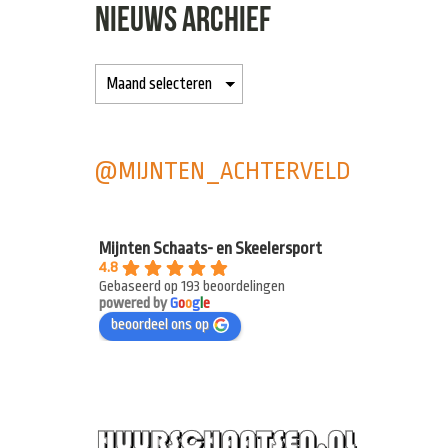
NIEUWS ARCHIEF
@MIJNTEN_ACHTERVELD
Mijnten Schaats- en Skeelersport
4.8
Gebaseerd op 193 beoordelingen
powered by
G
o
o
g
l
e
beoordeel ons op