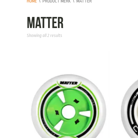
HOME
\
PRODUCT MERK
\
MATTER
matter
Showing all 2 results