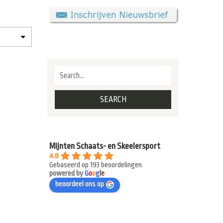
Mijnten Schaats- en Skeelersport
4.8
Gebaseerd op 193 beoordelingen
powered by
G
o
o
g
l
e
beoordeel ons op