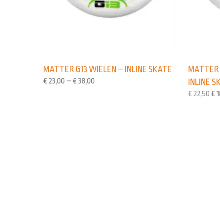
MATTER G13 WIELEN – INLINE SKATE
MATTER 
€
23,00
–
€
38,00
INLINE S
€
22,50
€
1