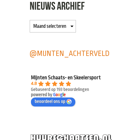
NIEUWS ARCHIEF
@MIJNTEN_ACHTERVELD
Mijnten Schaats- en Skeelersport
4.8
Gebaseerd op 193 beoordelingen
powered by
G
o
o
g
l
e
beoordeel ons op