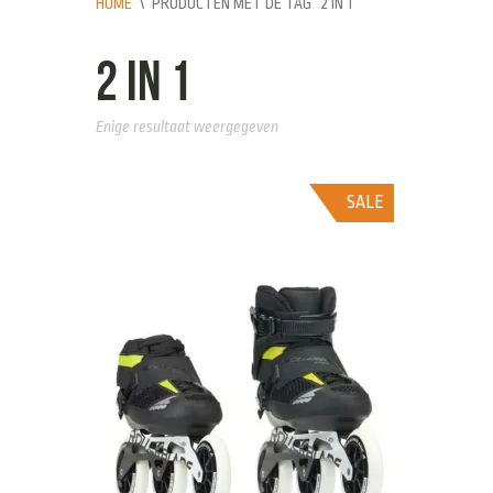
HOME
\
PRODUCTEN MET DE TAG “2 IN 1”
2 in 1
Enige resultaat weergegeven
SALE