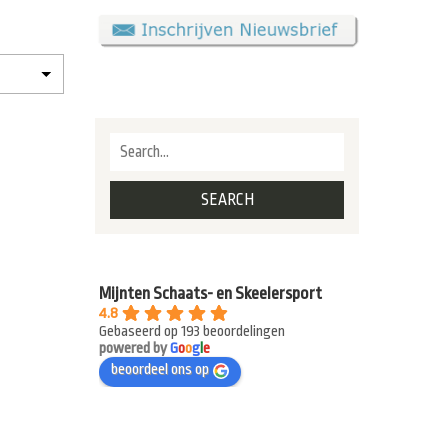
Mijnten Schaats- en Skeelersport
4.8
Gebaseerd op 193 beoordelingen
powered by
G
o
o
g
l
e
beoordeel ons op