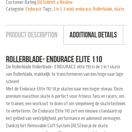
Customer Rating
(0)
Submit a Review
Categorie:
Endurace
Tags:
2 in 1
,
3 wiel
,
endurace
,
Rollerblade
,
skate
Product Description
Additional Details
Rollerblade- ENDURACE elite 110
De Rollerblade Rollerblade- ENDURACE elite 110 is de 2 in 1 skate
van Rollerblade, makkelijk te transformeren van een hoge naar lage
schoen!
Met de Endurace Elite 110 til je skaten naar een hoger niveau. Deze
premium marathon skate is perfect voor fitness fans en racers, om
te trainen, een workout te doen of om simpelweg de skatetechniek
te verbeteren. De Endurace Elite 110 zet een nieuwe standaard op
het gebied van veelzijdigheid, performance en ademend vermogen.
Dankzij het Removable Cuff System (RCS) kun je de skate