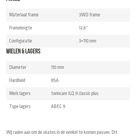
Materiaal frame
3WD frame
Framelengte
12.6″
Configuratie
3×110 mm
Wielen & Lagers
Diameter
110 mm
Hardheid
85A
Merk lagers
twincam ILQ 9 classic plus
Type lagers
ABEC 9
Wij raden aan om de skates in de winkel te komen passen. Dit