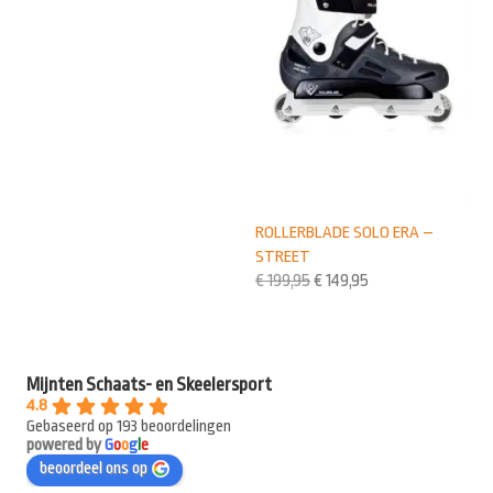
ROLLERBLADE SOLO ERA –
STREET
€
199,95
€
149,95
Mijnten Schaats- en Skeelersport
4.8
Gebaseerd op 193 beoordelingen
powered by
G
o
o
g
l
e
beoordeel ons op