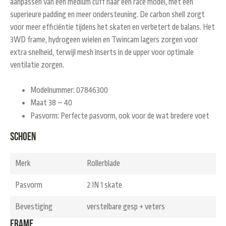
aanpassen van een medium cuff naar een race model, met een
superieure padding en meer ondersteuning. De carbon shell zorgt
voor meer efficiëntie tijdens het skaten en verbetert de balans. Het
3WD frame, hydrogeen wielen en Twincam lagers zorgen voor
extra snelheid, terwijl mesh inserts in de upper voor optimale
ventilatie zorgen.
Modelnummer: 07846300
Maat 38 – 40
Pasvorm: Perfecte pasvorm, ook voor de wat bredere voet
Schoen
Merk
Rollerblade
Pasvorm
2 IN 1 skate
Bevestiging
verstelbare gesp + veters
Frame