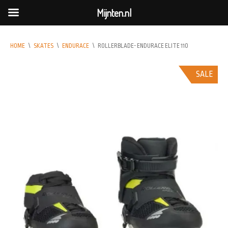
Mijnten.nl
HOME
\
SKATES
\
ENDURACE
\
ROLLERBLADE- ENDURACE ELITE 110
SALE