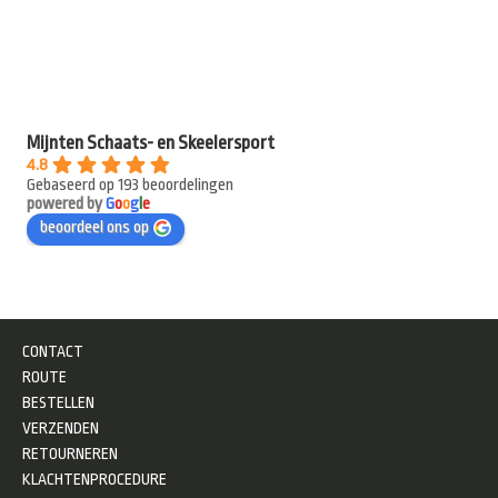
Mijnten Schaats- en Skeelersport
4.8
Gebaseerd op 193 beoordelingen
powered by
G
o
o
g
l
e
beoordeel ons op
CONTACT
ROUTE
BESTELLEN
VERZENDEN
RETOURNEREN
KLACHTENPROCEDURE