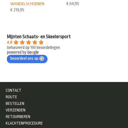
WANDELSCHOENEN
€
64,95
€
219,95
Mijnten Schaats- en Skeelersport
4.8
Gebaseerd op 193 beoordelingen
powered by
G
o
o
g
l
e
beoordeel ons op
CONTACT
ROUTE
BESTELLEN
VERZENDEN
RETOURNEREN
KLACHTENPROCEDURE