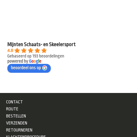
Mijnten Schaats- en Skeelersport
4.8
Gebaseerd op 193 beoordelingen
powered by
G
o
o
g
l
e
beoordeel ons op
CONTACT
ROUTE
BESTELLEN
VERZENDEN
RETOURNEREN