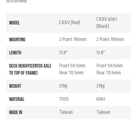
Achterveld!
CXXV 6061
Model
CXXV (Red)
(Black)
Mounting
2 Point 195mm
2 Point 195mm
Length
12.8”
12.8”
Deck Height(center axle
Front 59.5mm
Front 59.5mm
to top of frame)
Rear 70.5mm
Rear 70.5mm
Weight
219g
219g
Material
7005
6061
Made in
Taiwan
Taiwan