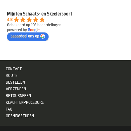
Mijnten Schaats- en Skeelersport
4.8
Gebaseerd op 193 beoordelingen
powered by
G
o
o
g
l
e
beoordeel ons op
CONTACT
ROUTE
BESTELLEN
VERZENDEN
RETOURNEREN
KLACHTENPROCEDURE
FAQ
OPENINGSTIJDEN