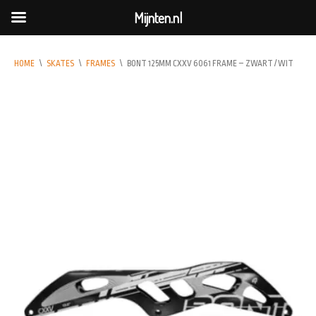
Mijnten.nl
HOME
\
SKATES
\
FRAMES
\
BONT 125MM CXXV 6061 FRAME – ZWART / WIT