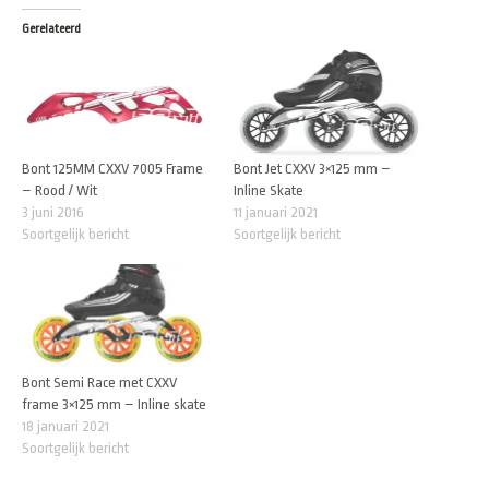
Gerelateerd
Bont 125MM CXXV 7005 Frame
Bont Jet CXXV 3×125 mm –
– Rood / Wit
Inline Skate
3 juni 2016
11 januari 2021
Soortgelijk bericht
Soortgelijk bericht
Bont Semi Race met CXXV
frame 3×125 mm – Inline skate
18 januari 2021
Soortgelijk bericht