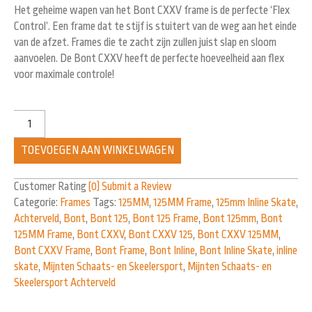
Het geheime wapen van het Bont CXXV frame is de perfecte ‘Flex
Control’. Een frame dat te stijf is stuitert van de weg aan het einde
van de afzet. Frames die te zacht zijn zullen juist slap en sloom
aanvoelen. De Bont CXXV heeft de perfecte hoeveelheid aan flex
voor maximale controle!
TOEVOEGEN AAN WINKELWAGEN
Customer Rating
(0)
Submit a Review
Categorie:
Frames
Tags:
125MM
,
125MM Frame
,
125mm Inline Skate
,
Achterveld
,
Bont
,
Bont 125
,
Bont 125 Frame
,
Bont 125mm
,
Bont
125MM Frame
,
Bont CXXV
,
Bont CXXV 125
,
Bont CXXV 125MM
,
Bont CXXV Frame
,
Bont Frame
,
Bont Inline
,
Bont Inline Skate
,
inline
skate
,
Mijnten Schaats- en Skeelersport
,
Mijnten Schaats- en
Skeelersport Achterveld