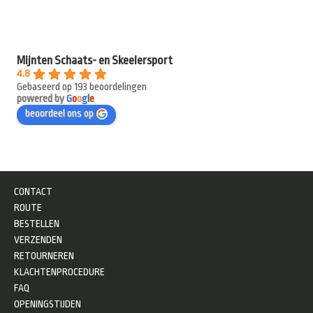
Mijnten Schaats- en Skeelersport
4.8
Gebaseerd op 193 beoordelingen
powered by
G
o
o
g
l
e
beoordeel ons op
CONTACT
ROUTE
BESTELLEN
VERZENDEN
RETOURNEREN
KLACHTENPROCEDURE
FAQ
OPENINGSTIJDEN