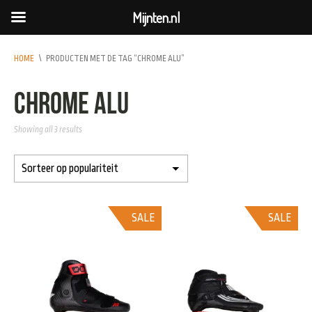
Mijnten.nl
HOME
\
PRODUCTEN MET DE TAG “CHROME ALU”
chrome alu
Showing all 3 results
SALE
SALE