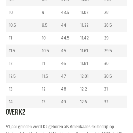
10
9
43.5
11.02
28
10.5
9.5
44
11.22
28.5
11
10
44.5
11.42
29
11.5
10.5
45
11.61
29.5
12
11
46
11.81
30
12.5
11.5
47
12.01
30.5
13
12
48
12.2
31
14
13
49
12.6
32
Over K2
51 jaar geleden werd K2 geboren als Amerikaans ski bedrijf op