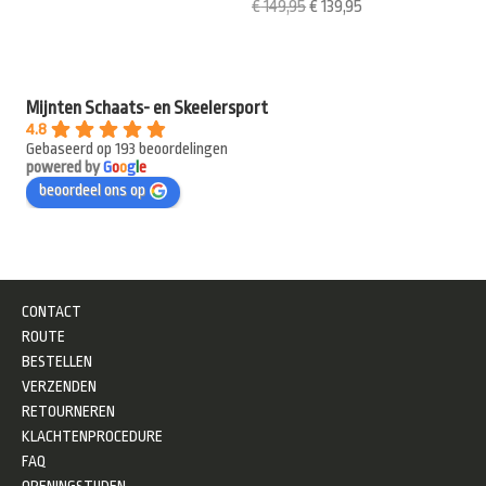
€
149,95
€
139,95
Mijnten Schaats- en Skeelersport
4.8
Gebaseerd op 193 beoordelingen
powered by
G
o
o
g
l
e
beoordeel ons op
CONTACT
ROUTE
BESTELLEN
VERZENDEN
RETOURNEREN
KLACHTENPROCEDURE
FAQ