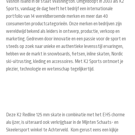
Vashon Island in de staat Washington. Omgedoopt in 2003 als K2
Sports, vandaag de dag heeft het bedrijf een internationale
portfolio van 14 wereldberoemde merken en meer dan 40
consumenten productcategorieën. Onze merken en bedrijven zijn
wereldwijd bekend als leiders in ontwerp, productie, verkoop en
marketing. Gedreven door innovatie en een passie voor de sport en
steeds op zoek naar unieke en authentieke levensstijl ervaringen,
hebben we de markt in snowboards, fietsen, inline skaten, Nordic
ski-uitrusting, kleding en accessoires. Met K2 Sports ontmoet je
plezier, technologie en wetenschap tegelijkertijd.
Deze K2 Redline 125 mm skate in combinatie met het EHS chorme
alu ijzer, is uiteraard ook verkrijgbaar in de Mijnten Schaats- en
Skeelersport winkel te Achterveld. Kom gerust eens een kijkje