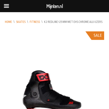
Mijnten.nl
HOME
\
SKATES
\
FITNESS
\
K2 REDLINE 125 MM MET EHS CHROME ALU IJZERS
SALE