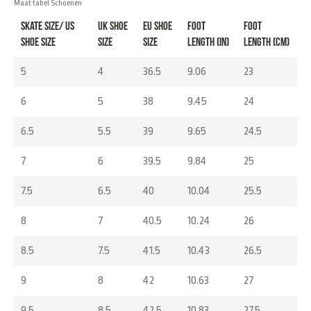
Maat tabel Schoenen
Skate Size/ US
UK Shoe
EU Shoe
Foot
Foot
Shoe Size
Size
Size
Length (in)
Length (cm)
5
4
36.5
9.06
23
6
5
38
9.45
24
6.5
5.5
39
9.65
24.5
7
6
39.5
9.84
25
7.5
6.5
40
10.04
25.5
8
7
40.5
10.24
26
8.5
7.5
41.5
10.43
26.5
9
8
42
10.63
27
9.5
8.5
42.5
10.83
27.5