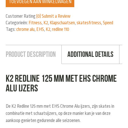
TOEVOEGEN AAN WINKELWAGEN
Customer Rating
(0)
Submit a Review
Categorieën:
Fitness
,
K2
,
Klapschaatsen
,
skatesfitness
,
Speed
Tags:
chrome alu
,
EHS
,
K2
,
redline 110
Product Description
Additional Details
K2 Redline 125 mm met EHS Chrome
Alu ijzers
De K2 Redline 125 mm met EHS Chrome Alu ijzers, zijn skates in
combinatie met schaatsijzers, op deze manier kan je van deze
aankoop genieten gedurende alle seizoenen.