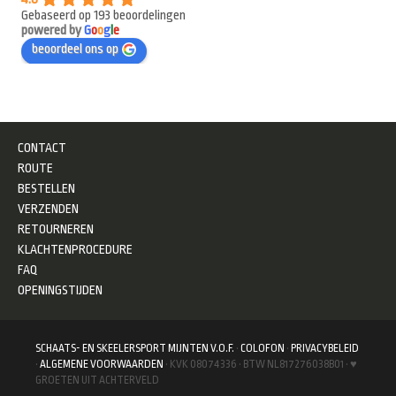
Gebaseerd op 193 beoordelingen
powered by
G
o
o
g
l
e
beoordeel ons op
CONTACT
ROUTE
BESTELLEN
VERZENDEN
RETOURNEREN
KLACHTENPROCEDURE
FAQ
OPENINGSTIJDEN
SCHAATS- EN SKEELERSPORT MIJNTEN V.O.F.
·
COLOFON
·
PRIVACYBELEID
·
ALGEMENE VOORWAARDEN
· KVK 08074336 · BTW NL817276038B01 · ♥
GROETEN UIT ACHTERVELD