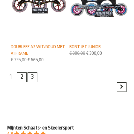
DOUBLEFF A2 WIT/GOUD MET
BONT JET JUNIOR
A1 FRAME
€
380,00
€
300,00
€
735,00
€
665,00
1
2
3
Mijnten Schaats- en Skeelersport
4.8