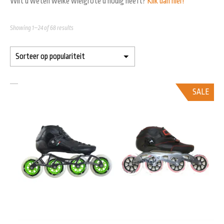
Wilt u weten welke wielgrote u nodig heeft?
Klik dan hier!
Showing 1–24 of 68 results
SALE