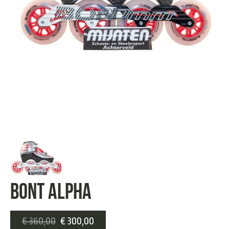
Bont Alpha
€
360,00
€
300,00