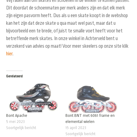
Wij raden aan om skates en schoenen in de winkel te komen passen.
Dit doordat de schoenmaten per merk anders zijn en dat elk merk
zijn eigen pasvorm heeft. Dus als u een skate koopt in de webshop
kan het zijn dat deze skate u qua maat wel past, maar dat u
bijvoorbeeld een te brede, of juist te smalle voet heeft voor het
betreffende merk skates. In onze winkel in Achterveld bent u
verzekerd van advies op maat! Voor meer skeelers op onze site klik
hier
.
Gerelateerd
Bont Apache
Bont BNT met 6061 frame en
5 mei 2023
elemental wielen
Soortgelijk bericht
15 april 2023
Soortgelijk bericht