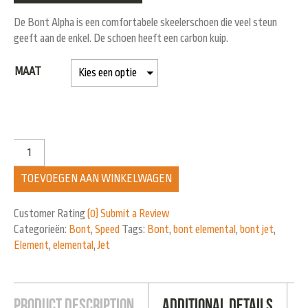
De Bont Alpha is een comfortabele skeelerschoen die veel steun
geeft aan de enkel. De schoen heeft een carbon kuip.
MAAT
TOEVOEGEN AAN WINKELWAGEN
Customer Rating
(0)
Submit a Review
Categorieën:
Bont
,
Speed
Tags:
Bont
,
bont elemental
,
bont jet
,
Element
,
elemental
,
Jet
Product Description
Additional Details