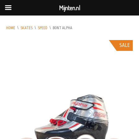
Mijnten.nl
HOME
\
SKATES
\
SPEED
\
BONT ALPHA
SALE