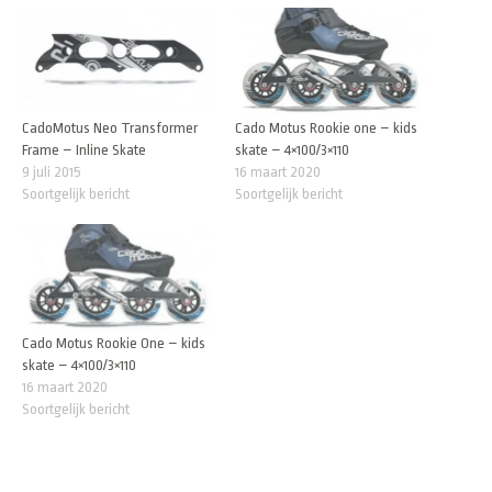
CadoMotus Neo Transformer
Cado Motus Rookie one – kids
Frame – Inline Skate
skate – 4×100/3×110
9 juli 2015
16 maart 2020
Soortgelijk bericht
Soortgelijk bericht
Cado Motus Rookie One – kids
skate – 4×100/3×110
16 maart 2020
Soortgelijk bericht