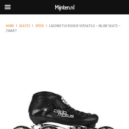
Mijnten.nl
HOME
\
SKATES
\
SPEED
\
CADOMOTUS ROOKIE VERSATILE – INLINE SKATE –
ZWART