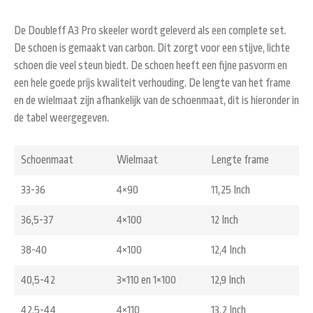
De Doubleff A3 Pro skeeler wordt geleverd als een complete set.
De schoen is gemaakt van carbon. Dit zorgt voor een stijve, lichte
schoen die veel steun biedt. De schoen heeft een fijne pasvorm en
een hele goede prijs kwaliteit verhouding. De lengte van het frame
en de wielmaat zijn afhankelijk van de schoenmaat, dit is hieronder in
de tabel weergegeven.
Schoenmaat
Wielmaat
Lengte frame
33-36
4×90
11,25 Inch
36,5-37
4×100
12 Inch
38-40
4×100
12,4 Inch
40,5-42
3×110 en 1×100
12,9 Inch
42,5-44
4×110
13,2 Inch