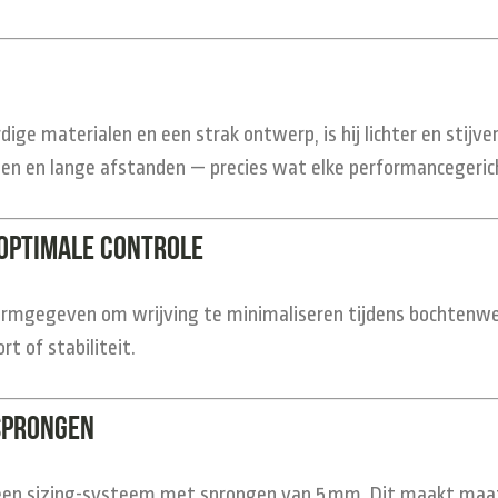
ge materialen en een strak ontwerp, is hij lichter en stijve
nten en lange afstanden — precies wat elke performancegeric
optimale controle
ormgegeven om wrijving te minimaliseren tijdens bochtenwer
t of stabiliteit.
sprongen
 een sizing-systeem met sprongen van 5 mm. Dit maakt maa