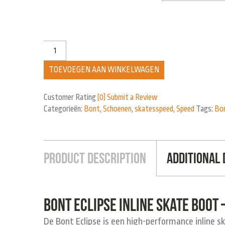
TOEVOEGEN AAN WINKELWAGEN
Customer Rating
(0)
Submit a Review
Categorieën:
Bont
,
Schoenen
,
skatesspeed
,
Speed
Tags:
Bo
Product Description
Additional 
Bont Eclipse Inline Skate Boot
De
Bont Eclipse
is een high-performance inline s