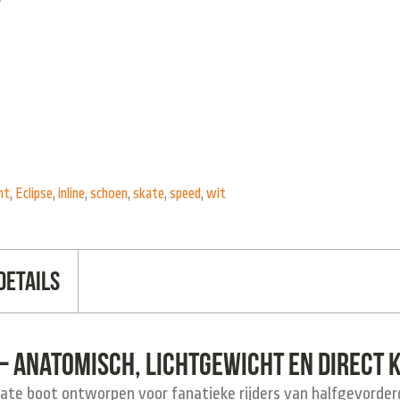
nt
,
Eclipse
,
inline
,
schoen
,
skate
,
speed
,
wit
Details
 – Anatomisch, lichtgewicht en direct 
kate boot ontworpen voor fanatieke rijders van halfgevorderd