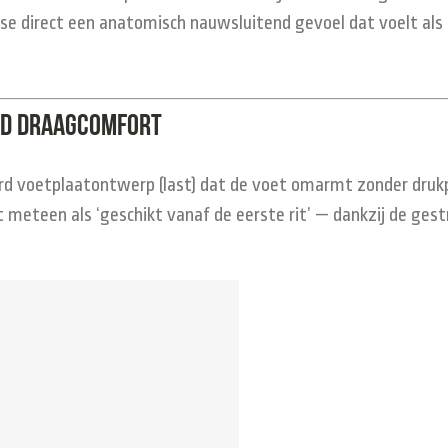
ipse direct een anatomisch nauwsluitend gevoel dat voelt a
nd draagcomfort
rd voetplaatontwerp (last) dat de voet omarmt zonder drukpu
ot meteen als ‘geschikt vanaf de eerste rit’ — dankzij de ge