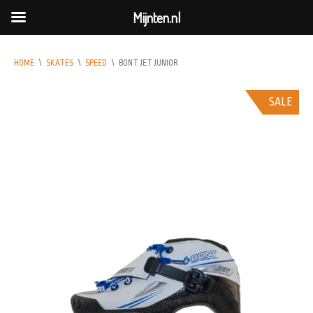
Mijnten.nl
HOME
\
SKATES
\
SPEED
\
BONT JET JUNIOR
SALE