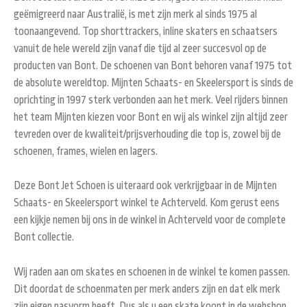
geëmigreerd naar Australië, is met zijn merk al sinds 1975 al
toonaangevend. Top shorttrackers, inline skaters en schaatsers
vanuit de hele wereld zijn vanaf die tijd al zeer succesvol op de
producten van Bont. De schoenen van Bont behoren vanaf 1975 tot
de absolute wereldtop. Mijnten Schaats- en Skeelersport is sinds de
oprichting in 1997 sterk verbonden aan het merk. Veel rijders binnen
het team Mijnten kiezen voor Bont en wij als winkel zijn altijd zeer
tevreden over de kwaliteit/prijsverhouding die top is, zowel bij de
schoenen, frames, wielen en lagers.
Deze Bont Jet Schoen is uiteraard ook verkrijgbaar in de Mijnten
Schaats- en Skeelersport winkel te Achterveld. Kom gerust eens
een kijkje nemen bij ons in de winkel in Achterveld voor de complete
Bont collectie.
Wij raden aan om skates en schoenen in de winkel te komen passen.
Dit doordat de schoenmaten per merk anders zijn en dat elk merk
zijn eigen pasvorm heeft. Dus als u een skate koopt in de webshop