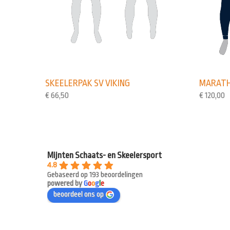
SKEELERPAK SV VIKING
MARATH
€
66,50
€
120,00
Mijnten Schaats- en Skeelersport
4.8
Gebaseerd op 193 beoordelingen
powered by
G
o
o
g
l
e
beoordeel ons op