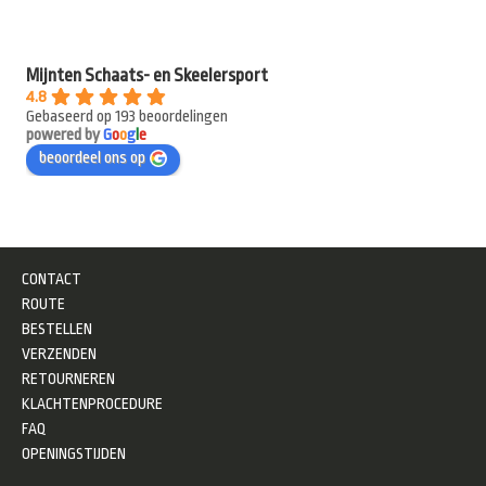
Mijnten Schaats- en Skeelersport
4.8
Gebaseerd op 193 beoordelingen
powered by
G
o
o
g
l
e
beoordeel ons op
CONTACT
ROUTE
BESTELLEN
VERZENDEN
RETOURNEREN
KLACHTENPROCEDURE
FAQ
OPENINGSTIJDEN