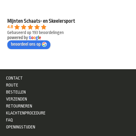
Mijnten Schaats- en Skeelersport
4.8
Gebaseerd op 193 beoordelingen
powered by
G
o
o
g
l
e
beoordeel ons op
CONTACT
ROUTE
BESTELLEN
VERZENDEN
RETOURNEREN
KLACHTENPROCEDURE
FAQ
OPENINGSTIJDEN