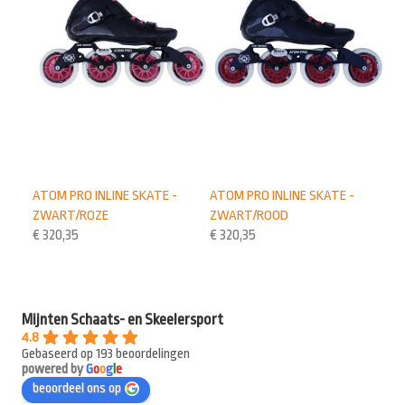
ATOM PRO INLINE SKATE -
ATOM PRO INLINE SKATE -
ZWART/ROZE
ZWART/ROOD
€
320,35
€
320,35
Mijnten Schaats- en Skeelersport
4.8
Gebaseerd op 193 beoordelingen
powered by
G
o
o
g
l
e
beoordeel ons op