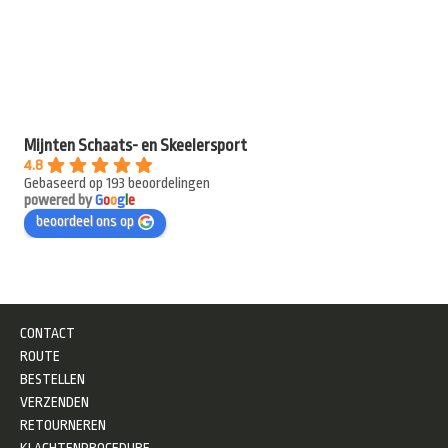
Mijnten Schaats- en Skeelersport
4.8
Gebaseerd op 193 beoordelingen
powered by
G
o
o
g
l
e
beoordeel ons op
CONTACT
ROUTE
BESTELLEN
VERZENDEN
RETOURNEREN