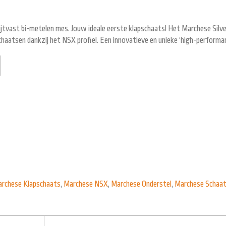
ijtvast bi-metelen mes. Jouw ideale eerste klapschaats! Het Marchese Sil
haatsen dankzij het NSX profiel. Een innovatieve en unieke ‘high-performan
rchese Klapschaats
,
Marchese NSX
,
Marchese Onderstel
,
Marchese Schaa