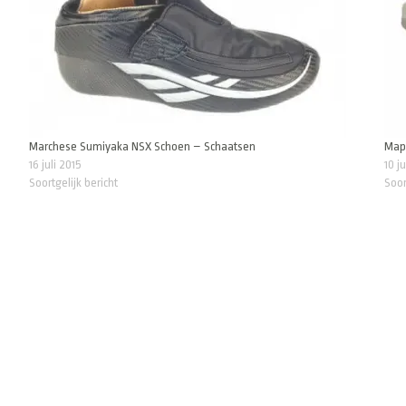
Marchese Sumiyaka NSX Schoen – Schaatsen
Mapl
16 juli 2015
10 j
Soortgelijk bericht
Soor