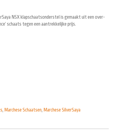
verSaya NSX klapschaatsonderstel is gemaakt uit een over-
ce’ schaats tegen een aantrekkelijke prijs.
ts
,
Marchese Schaatsen
,
Marchese SilverSaya