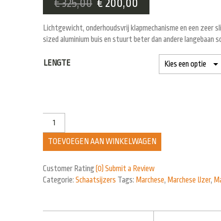
€
325,00
€
200,00
Lichtgewicht, onderhoudsvrij klapmechanisme en een zeer sl
sized aluminium buis en stuurt beter dan andere langebaan sc
LENGTE
TOEVOEGEN AAN WINKELWAGEN
Customer Rating
(0)
Submit a Review
Categorie:
Schaatsijzers
Tags:
Marchese
,
Marchese IJzer
,
Ma