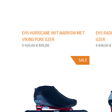
EHS HURRICANE WIT NARROW MET
EHS RAD
VIKING PURE IJZER
IJZER
€
925,00
€
835,00
€
818,00
€
SALE