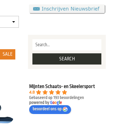
SALE
Mijnten Schaats- en Skeelersport
4.8
Gebaseerd op 193 beoordelingen
powered by
G
o
o
g
l
e
beoordeel ons op