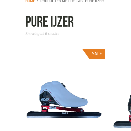
HOME
\
PRODUCTEN MET DE TAG “PURE IJZER”
pure ijzer
Showing all 6 results
SALE