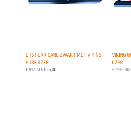
EHS HURRICANE ZWART MET VIKING
VIKING G
PURE IJZER
IJZER
€
917,00
€
825,00
€
1.145,00