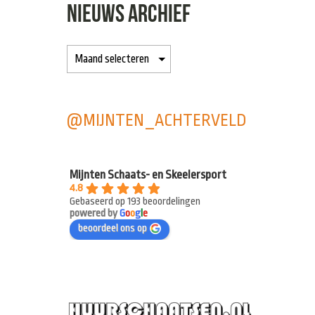
NIEUWS ARCHIEF
@MIJNTEN_ACHTERVELD
Mijnten Schaats- en Skeelersport
4.8
Gebaseerd op 193 beoordelingen
powered by
G
o
o
g
l
e
beoordeel ons op