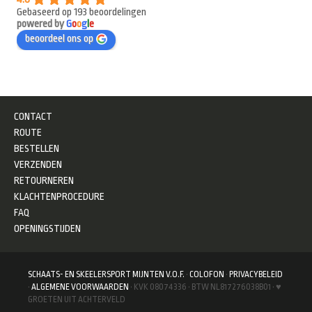
Gebaseerd op 193 beoordelingen
powered by
G
o
o
g
l
e
beoordeel ons op
CONTACT
ROUTE
BESTELLEN
VERZENDEN
RETOURNEREN
KLACHTENPROCEDURE
FAQ
OPENINGSTIJDEN
SCHAATS- EN SKEELERSPORT MIJNTEN V.O.F.
·
COLOFON
·
PRIVACYBELEID
·
ALGEMENE VOORWAARDEN
· KVK 08074336 · BTW NL817276038B01 · ♥
GROETEN UIT ACHTERVELD