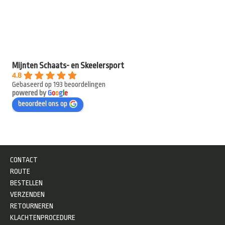
Mijnten Schaats- en Skeelersport
4.8
Gebaseerd op 193 beoordelingen
powered by
G
o
o
g
l
e
beoordeel ons op
CONTACT
ROUTE
BESTELLEN
VERZENDEN
RETOURNEREN
KLACHTENPROCEDURE