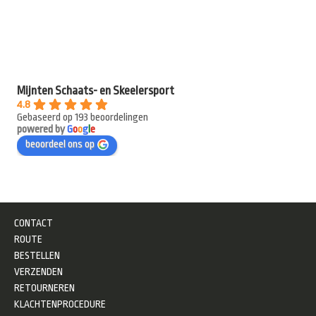
Mijnten Schaats- en Skeelersport
4.8
Gebaseerd op 193 beoordelingen
powered by
G
o
o
g
l
e
beoordeel ons op
CONTACT
ROUTE
BESTELLEN
VERZENDEN
RETOURNEREN
KLACHTENPROCEDURE