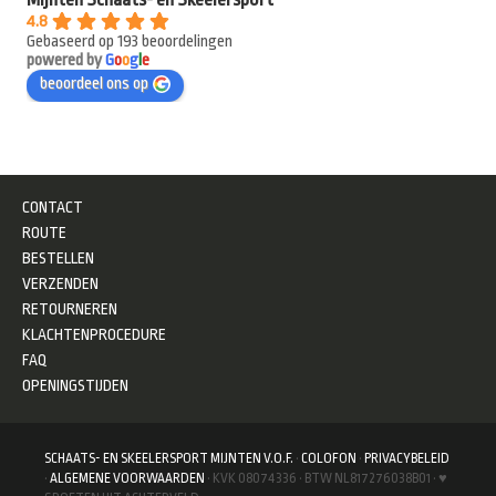
4.8
Gebaseerd op 193 beoordelingen
powered by
G
o
o
g
l
e
beoordeel ons op
CONTACT
ROUTE
BESTELLEN
VERZENDEN
RETOURNEREN
KLACHTENPROCEDURE
FAQ
OPENINGSTIJDEN
SCHAATS- EN SKEELERSPORT MIJNTEN V.O.F.
·
COLOFON
·
PRIVACYBELEID
·
ALGEMENE VOORWAARDEN
· KVK 08074336 · BTW NL817276038B01 · ♥