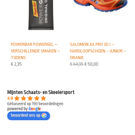
POWERBAR POWERGEL –
SALOMON XA PRO 3D J –
VERSCHILLENDE SMAKEN –
HARDLOOPSCHOEN – JUNIOR –
TIJDENS
ORANJE
€
2,35
€
64,95
€
50,00
Mijnten Schaats- en Skeelersport
4.8
Gebaseerd op 193 beoordelingen
powered by
G
o
o
g
l
e
beoordeel ons op