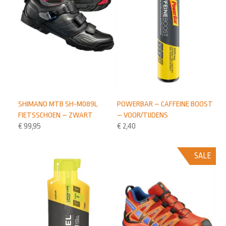
POWERBAR – CAFFEINE BOOST
SHIMANO MTB SH-M089L
– VOOR/TIJDENS
FIETSSCHOEN – ZWART
€
2,40
€
99,95
SALE