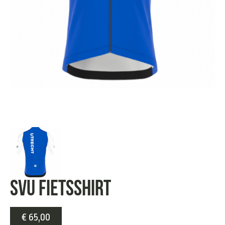
SVU fietsshirt
€
65,00