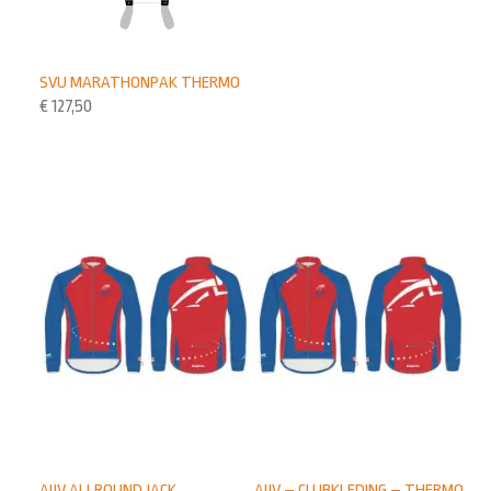
SVU MARATHON­PAK THERMO
€
127,50
AIJV ALLROUND JACK
AIJV – CLUBKLEDING – THERMO