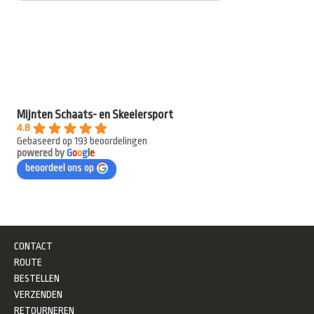
Mijnten Schaats- en Skeelersport
4.8
Gebaseerd op 193 beoordelingen
powered by
G
o
o
g
l
e
beoordeel ons op
CONTACT
ROUTE
BESTELLEN
VERZENDEN
RETOURNEREN