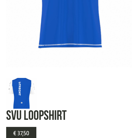
SVU loopshirt
€
37,50