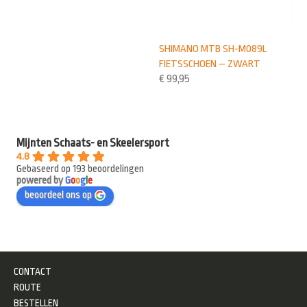
SHIMANO MTB SH-M089L
FIETSSCHOEN – ZWART
€
99,95
Mijnten Schaats- en Skeelersport
4.8
Gebaseerd op 193 beoordelingen
powered by
G
o
o
g
l
e
beoordeel ons op
CONTACT
ROUTE
BESTELLEN