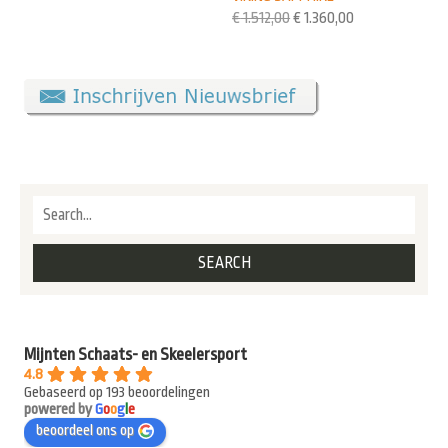
€
1.512,00
€
1.360,00
Mijnten Schaats- en Skeelersport
4.8
Gebaseerd op 193 beoordelingen
powered by
G
o
o
g
l
e
beoordeel ons op