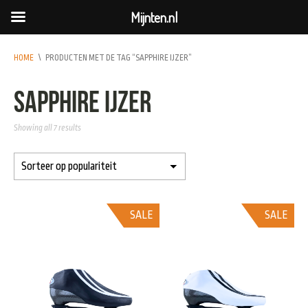
Mijnten.nl
HOME
\
PRODUCTEN MET DE TAG “SAPPHIRE IJZER”
sapphire ijzer
Showing all 7 results
SALE
SALE