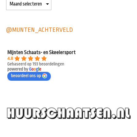
@MIJNTEN_ACHTERVELD
Mijnten Schaats- en Skeelersport
4.8
Gebaseerd op 193 beoordelingen
powered by
G
o
o
g
l
e
beoordeel ons op