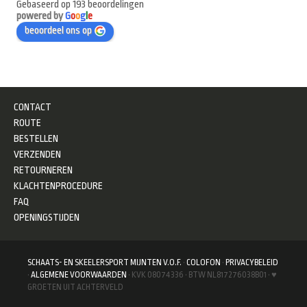
Gebaseerd op 193 beoordelingen
powered by
G
o
o
g
l
e
beoordeel ons op
CONTACT
ROUTE
BESTELLEN
VERZENDEN
RETOURNEREN
KLACHTENPROCEDURE
FAQ
OPENINGSTIJDEN
SCHAATS- EN SKEELERSPORT MIJNTEN V.O.F.
·
COLOFON
·
PRIVACYBELEID
·
ALGEMENE VOORWAARDEN
· KVK 08074336 · BTW NL817276038B01 · ♥
GROETEN UIT ACHTERVELD