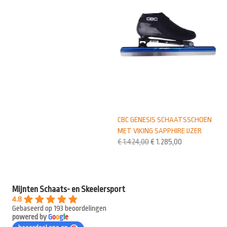
CBC GENESIS SCHAATSSCHOEN
MET VIKING SAPPHIRE IJZER
€
1.424,00
€
1.285,00
Mijnten Schaats- en Skeelersport
4.8
Gebaseerd op 193 beoordelingen
powered by
G
o
o
g
l
e