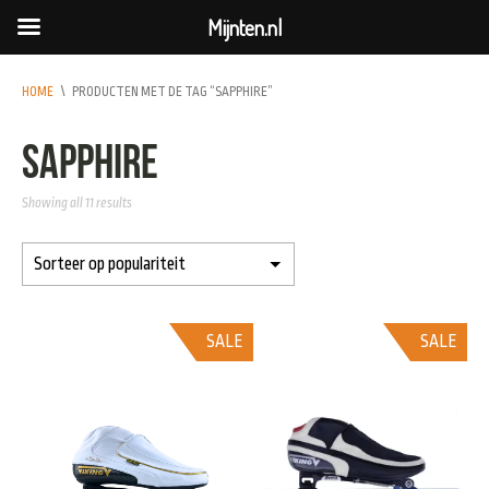
Mijnten.nl
HOME
\
PRODUCTEN MET DE TAG “SAPPHIRE”
Sapphire
Showing all 11 results
SALE
SALE