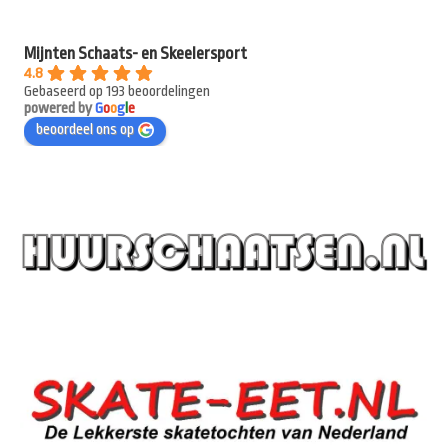
Mijnten Schaats- en Skeelersport
4.8
Gebaseerd op 193 beoordelingen
powered by
G
o
o
g
l
e
beoordeel ons op