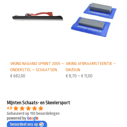
VIKING NAGANO SPRINT 2005 –
VIKING AFBRAAMSTEENTJE –
ONDERSTEL – SCHAATSEN
DIK/DUN
€
682,00
€
8,70
–
€
11,00
Mijnten Schaats- en Skeelersport
4.8
Gebaseerd op 193 beoordelingen
powered by
G
o
o
g
l
e
beoordeel ons op