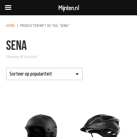
Mijnten.nl
HOME
\
PRODUCTEN MET DE TAG “SENA”
sena
Showing all 14 results