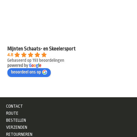
Mijnten Schaats- en Skeelersport
4.8
Gebaseerd op 193 beoordelingen
powered by
G
o
o
g
l
e
beoordeel ons op
CONTACT
ROUTE
BESTELLEN
VERZENDEN
RETOURNEREN