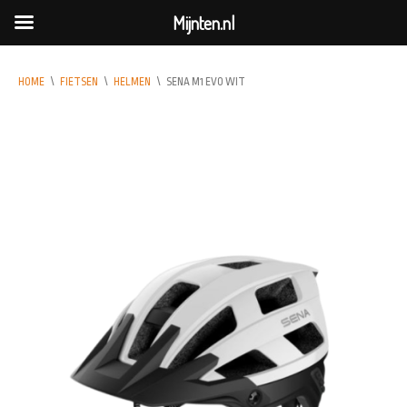
Mijnten.nl
HOME
\
FIETSEN
\
HELMEN
\
SENA M1 EVO WIT