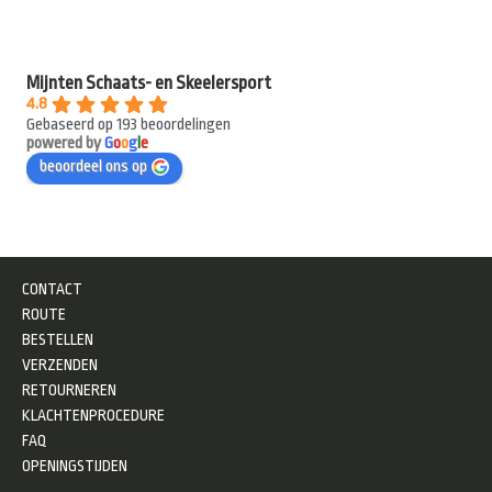
Mijnten Schaats- en Skeelersport
4.8
Gebaseerd op 193 beoordelingen
powered by
G
o
o
g
l
e
beoordeel ons op
CONTACT
ROUTE
BESTELLEN
VERZENDEN
RETOURNEREN
KLACHTENPROCEDURE
FAQ
OPENINGSTIJDEN