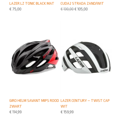
CUDA2 STRADA ZAND/WIT
LAZER LZ TONIC BLACK MAT
€
130,00
€
105,00
€
75,00
LAZER CENTURY – TWIST CAP
GIRO HELM SAVANT MIPS ROOD
WIT
ZWART
€
159,99
€
114,99