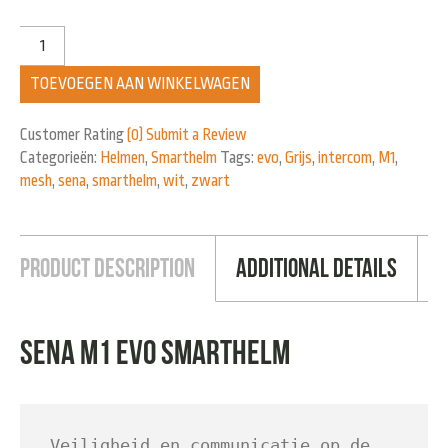
TOEVOEGEN AAN WINKELWAGEN
Customer Rating
(0)
Submit a Review
Categorieën:
Helmen
,
Smarthelm
Tags:
evo
,
Grijs
,
intercom
,
M1
,
mesh
,
sena
,
smarthelm
,
wit
,
zwart
Product Description
Additional Details
Sena M1 EVO Smarthelm
Veiligheid en communicatie op de 