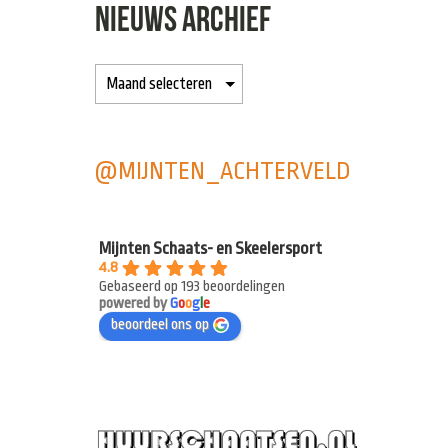
NIEUWS ARCHIEF
@MIJNTEN_ACHTERVELD
Mijnten Schaats- en Skeelersport
4.8
Gebaseerd op 193 beoordelingen
powered by
G
o
o
g
l
e
beoordeel ons op