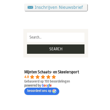
Mijnten Schaats- en Skeelersport
4.8
Gebaseerd op 193 beoordelingen
powered by
G
o
o
g
l
e
beoordeel ons op