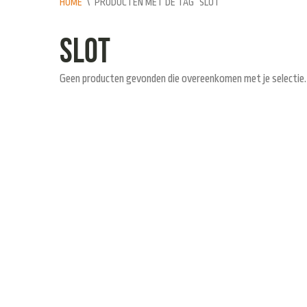
HOME
\
PRODUCTEN MET DE TAG “SLOT”
slot
Geen producten gevonden die overeenkomen met je selectie.