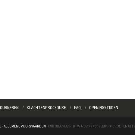
OURNEREN
KLACHTENPROCEDURE
FAQ
OPENINGSTIJDEN
D
·
ALGEMENE VOORWAARDEN
· KVK 08074336 · BTW NL817276038B01 · ♥ GROETEN UI