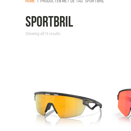
HOME
\
PRODUCTEN MET DE TAG “SPORTBRIL”
sportbril
Showing all 13 results