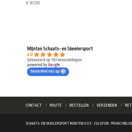
€
187,95
Mijnten Schaats- en Skeelersport
4.8
Gebaseerd op 193 beoordelingen
powered by
G
o
o
g
l
e
beoordeel ons op
CONTACT
ROUTE
BESTELLEN
VERZENDEN
RET
SCHAATS- EN SKEELERSPORT MIJNTEN V.O.F.
·
COLOFON
·
PRIVACYBELEI