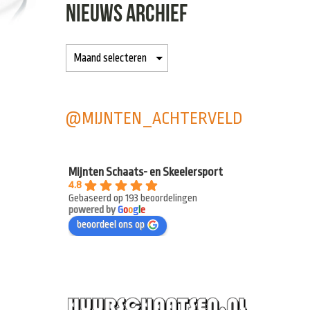
NIEUWS ARCHIEF
@MIJNTEN_ACHTERVELD
Mijnten Schaats- en Skeelersport
4.8
Gebaseerd op 193 beoordelingen
powered by
G
o
o
g
l
e
beoordeel ons op