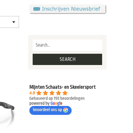
Mijnten Schaats- en Skeelersport
4.8
Gebaseerd op 193 beoordelingen
powered by
G
o
o
g
l
e
beoordeel ons op