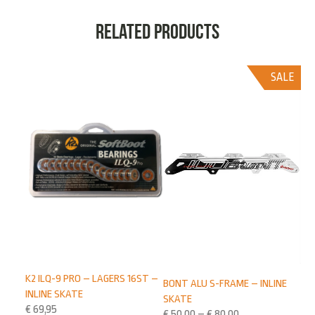
Related products
SALE
K2 ILQ-9 PRO – LAGERS 16ST –
BONT ALU S-FRAME – INLINE
INLINE SKATE
SKATE
€
69,95
€
50,00
–
€
80,00