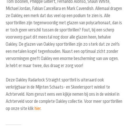
Tom Boonen, Philippe Gilbert, Fernando Alonso, Shaun White,
Michael Jordan, Fabian Cancellara en Mark Cavendish. Allemaal dragen
ze Oakley, een merk dat dus veel op een podium te zien is. Alle
sportbrillen zijn tegenwoordig met glazen van polycarbonaat, dan is
er toch geen verschil tussen de sportbrillen? Fout, bij een scherp
voorwerp gaat dit meestal nog door alle glazen heen, behalve
Oakley. De glazen van Oakley sportbrillen zijn zo sterk dat ze zelfs
een metalen kogel tegenhouden. Naast een optimaal zicht zonder
vervormingen geeft Oakley een enorme bescherming van uw ogen.
Je hebt er maar twee, dus draag er zorg voor!
Deze Oakley Radarlock Straight sportbril is uiteraard ook
verkrijgbaar in de Mijnten Schaats- en Skeelersport winkel te
Achterveld. Kom gerust eens een kijkje nemen bij ons in de winkel in
Achterveld voor de complete Oakley collectie. Voor meer sportbrillen
op onze site klik
hier
.