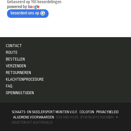
Gebaseerd op 193 beoordelingen
powered by
G
o
o
g
l
e
beoordeel ons op
CONTACT
ROUTE
BESTELLEN
VERZENDEN
RETOURNEREN
KLACHTENPROCEDURE
FAQ
OPENINGSTIJDEN
SCHAATS- EN SKEELERSPORT MIJNTEN V.O.F.
·
COLOFON
·
PRIVACYBELEID
·
ALGEMENE VOORWAARDEN
· KVK 08074336 · BTW NL817276038B01 · ♥
GROETEN UIT ACHTERVELD