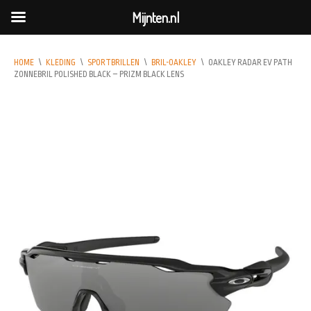
Mijnten.nl
HOME
\
KLEDING
\
SPORTBRILLEN
\
BRIL-OAKLEY
\
OAKLEY RADAR EV PATH
ZONNEBRIL POLISHED BLACK – PRIZM BLACK LENS