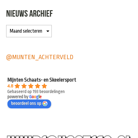
NIEUWS ARCHIEF
@MIJNTEN_ACHTERVELD
Mijnten Schaats- en Skeelersport
4.8
Gebaseerd op 193 beoordelingen
powered by
G
o
o
g
l
e
beoordeel ons op