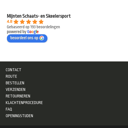
Mijnten Schaats- en Skeelersport
4.8
Gebaseerd op 193 beoordelingen
powered by
G
o
o
g
l
e
beoordeel ons op
CONTACT
ROUTE
BESTELLEN
VERZENDEN
RETOURNEREN
KLACHTENPROCEDURE
FAQ
OPENINGSTIJDEN