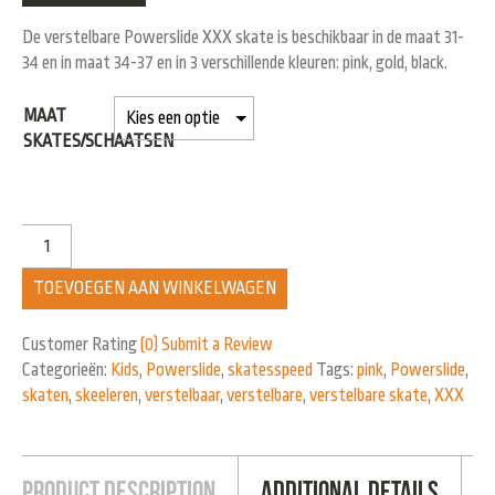
De verstelbare Powerslide XXX skate is beschikbaar in de maat 31-
34 en in maat 34-37 en in 3 verschillende kleuren: pink, gold, black.
MAAT
SKATES/SCHAATSEN
TOEVOEGEN AAN WINKELWAGEN
Customer Rating
(0)
Submit a Review
Categorieën:
Kids
,
Powerslide
,
skatesspeed
Tags:
pink
,
Powerslide
,
skaten
,
skeeleren
,
verstelbaar
,
verstelbare
,
verstelbare skate
,
XXX
Product Description
Additional Details