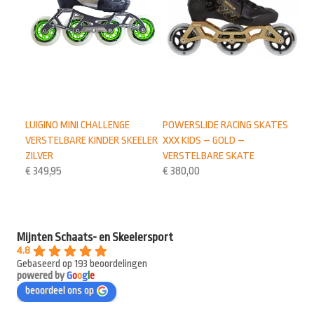
POWERSLIDE RACING SKATES
LUIGINO MINI CHALLENGE
XXX KIDS – GOLD –
VERSTELBARE KINDER SKEELER
VERSTELBARE SKATE
ZILVER
€
380,00
€
349,95
Mijnten Schaats- en Skeelersport
4.8
Gebaseerd op 193 beoordelingen
powered by
G
o
o
g
l
e
beoordeel ons op