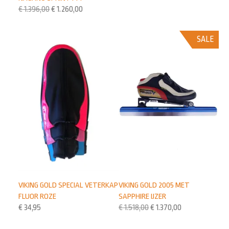
€
1.396,00
€
1.260,00
SALE
VIKING GOLD 2005 MET
VIKING GOLD SPECIAL VETERKAP
SAPPHIRE IJZER
FLUOR ROZE
€
1.518,00
€
1.370,00
€
34,95