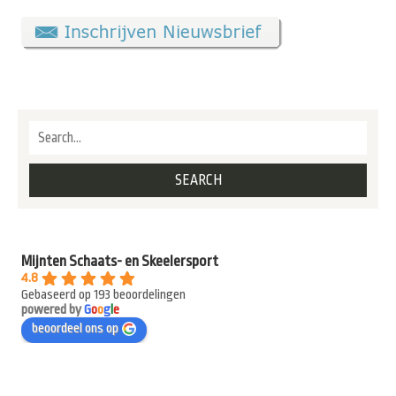
Mijnten Schaats- en Skeelersport
4.8
Gebaseerd op 193 beoordelingen
powered by
G
o
o
g
l
e
beoordeel ons op