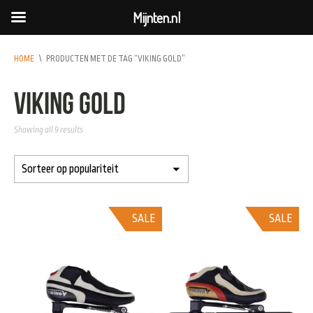
Mijnten.nl
HOME
\
PRODUCTEN MET DE TAG “VIKING GOLD”
viking gold
Showing all 9 results
SALE
SALE