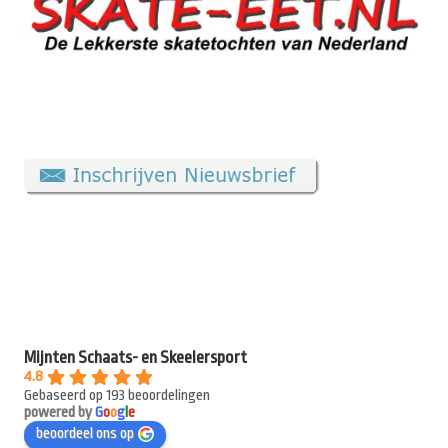
Mijnten Schaats- en Skeelersport
4.8
Gebaseerd op 193 beoordelingen
powered by
G
o
o
g
l
e
beoordeel ons op