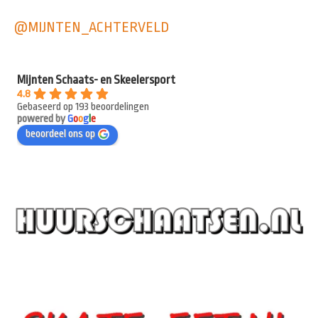
@MIJNTEN_ACHTERVELD
Mijnten Schaats- en Skeelersport
4.8
Gebaseerd op 193 beoordelingen
powered by
G
o
o
g
l
e
beoordeel ons op