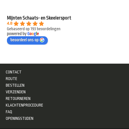
Mijnten Schaats- en Skeelersport
4.8
Gebaseerd op 193 beoordelingen
powered by
G
o
o
g
l
e
beoordeel ons op
CONTACT
ROUTE
BESTELLEN
VERZENDEN
RETOURNEREN
KLACHTENPROCEDURE
FAQ
OPENINGSTIJDEN