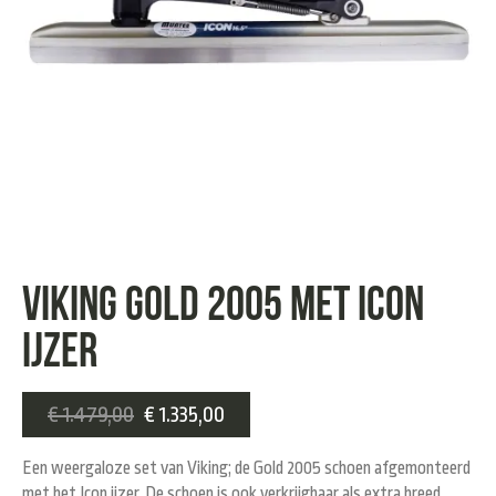
Viking Gold 2005 met Icon
ijzer
€
1.479,00
€
1.335,00
Een weergaloze set van Viking; de Gold 2005 schoen afgemonteerd
met het Icon ijzer. De schoen is ook verkrijgbaar als extra breed