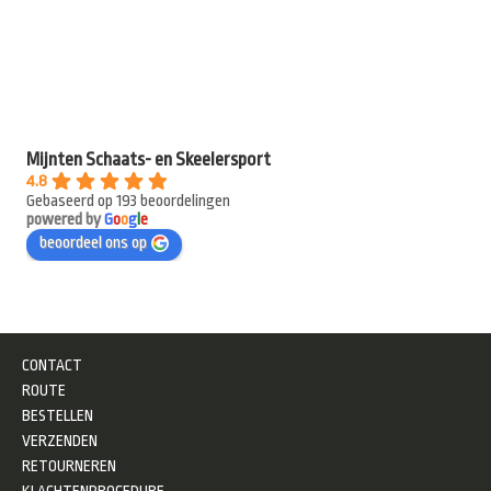
Mijnten Schaats- en Skeelersport
4.8
Gebaseerd op 193 beoordelingen
powered by
G
o
o
g
l
e
beoordeel ons op
CONTACT
ROUTE
BESTELLEN
VERZENDEN
RETOURNEREN