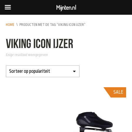
Mijnten.nl
HOME
\
PRODUCTEN MET DE TAG “VIKING ICON IJZER”
viking icon ijzer
Enige resultaat weergegeven
SALE