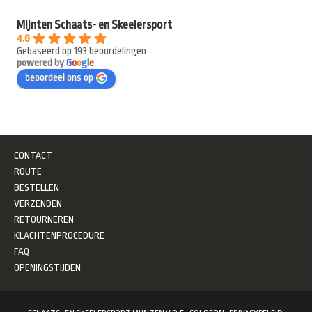
Mijnten Schaats- en Skeelersport
4.8
Gebaseerd op 193 beoordelingen
powered by
G
o
o
g
l
e
beoordeel ons op
CONTACT
ROUTE
BESTELLEN
VERZENDEN
RETOURNEREN
KLACHTENPROCEDURE
FAQ
OPENINGSTIJDEN