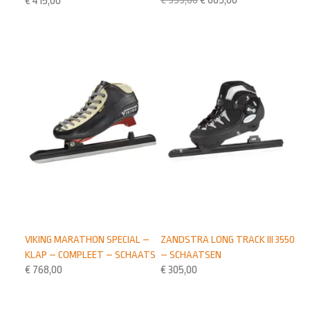
€
959,00
€
865,00
€
415,00
VIKING MARATHON SPECIAL –
ZANDSTRA LONG TRACK III 3550
KLAP – COMPLEET – SCHAATS
– SCHAATSEN
€
768,00
€
305,00