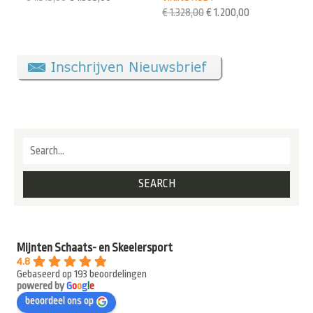
€
1.328,00
€
1.200,00
Mijnten Schaats- en Skeelersport
4.8
Gebaseerd op 193 beoordelingen
powered by
G
o
o
g
l
e
beoordeel ons op