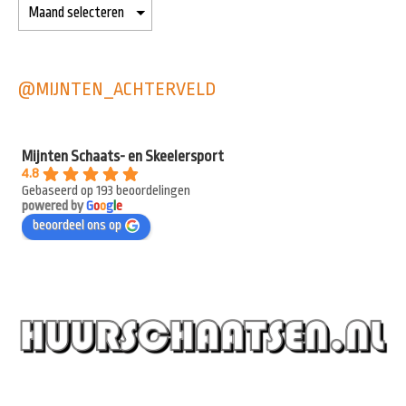
@MIJNTEN_ACHTERVELD
Mijnten Schaats- en Skeelersport
4.8
Gebaseerd op 193 beoordelingen
powered by
G
o
o
g
l
e
beoordeel ons op