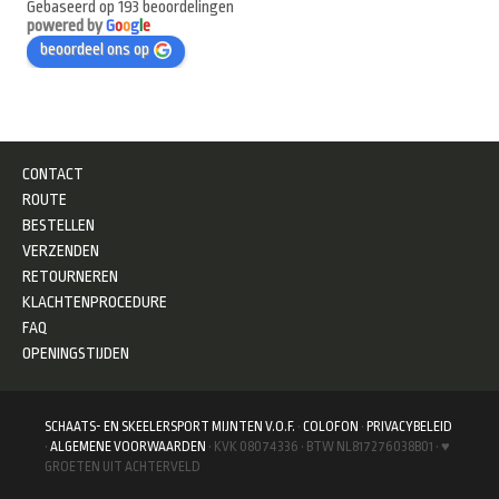
Gebaseerd op 193 beoordelingen
powered by
G
o
o
g
l
e
beoordeel ons op
CONTACT
ROUTE
BESTELLEN
VERZENDEN
RETOURNEREN
KLACHTENPROCEDURE
FAQ
OPENINGSTIJDEN
SCHAATS- EN SKEELERSPORT MIJNTEN V.O.F.
·
COLOFON
·
PRIVACYBELEID
·
ALGEMENE VOORWAARDEN
· KVK 08074336 · BTW NL817276038B01 · ♥
GROETEN UIT ACHTERVELD