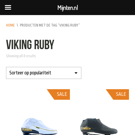
Mijnten.nl
HOME
\
PRODUCTEN MET DE TAG “VIKING RUBY”
Viking ruby
Showing all 8 results
SALE
SALE